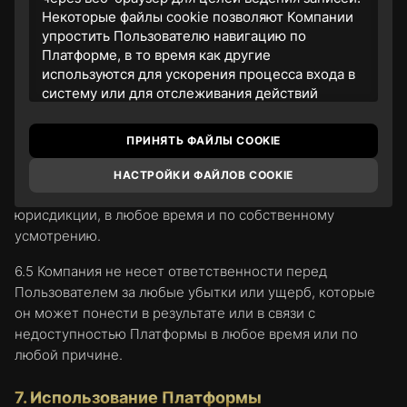
Некоторые файлы cookie позволяют Компании
Пользователя с Платформой.
упростить Пользователю навигацию по
6.3 Компания оставляет за собой право в любой момент
Платформе, в то время как другие
используются для ускорения процесса входа в
вносить, изменять, дополнять функционал и перечень
систему или для отслеживания действий
услуг Платформы.
Пользователя на Платформе. Файлы cookie
широко используются владельцами сайтов для
6.4 Компания оставляет за собой право ограничить
ПРИНЯТЬ ФАЙЛЫ COOKIE
обеспечения работы сайтов или повышения
доступ к Платформе для любого физического или
эффективности работы, а также для получения
юридического лица, или в пределах любой
НАСТРОЙКИ ФАЙЛОВ COOKIE
аналитической информации.
географической области или юридической
юрисдикции, в любое время и по собственному
2. Cайт
www.realgold20.com
использует
усмотрению.
собственные и сторонние файлы cookie и
похожие технологии для хранения информации
6.5 Компания не несет ответственности перед
на компьютере Пользователя. Это делается для
Пользователем за любые убытки или ущерб, которые
того, чтобы гарантировать максимальное
он может понести в результате или в связи с
удобство Пользователям, предоставляя
недоступностью Платформы в любое время или по
персонализированную информацию, запоминая
предпочтения в области маркетинга, Услуг и
любой причине.
продукции, а также помогая получить
правильную информацию. Продолжая
7. Использование Платформы