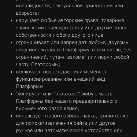
инвалидности, сексуальной ориентации или
видеоматериалов или комментарии в
возраста;
блогах. Информация, собранная этими
нарушает любые авторские права, товарные
файлами cookie, может быть анонимной, и
знаки, коммерческую тайну или другие права
эти файлы cookie не могут отслеживать
собственности любого другого лица;
активность Пользователя на других сайтах.
ограничивает или запрещает любому другому
Пользуясь Платформой для настройки
лицу использовать Платформу, в том числе, без
личных параметров, Пользователь
ограничений, путем “взлома” или порчи любой
соглашается с тем, что Компания может
части Платформы;
размещать на его устройстве такие файлы
отключает, повреждает или изменяет
cookie, используемые для запоминания
функционирование или внешний вид
предпочтений.
Платформы;
Целевые или рекламные файлы cookie.
“копирует” или “отражает” любую часть
Файлы cookie данной категории
Платформы без нашего предварительного
используются для показа рекламных
письменного разрешения;
объявлений, которые наиболее
использует любого робота, паука, приложение
соответствуют потребностям и интересам
для поиска/извлечения сайта или другое
Пользователя, на основании анализа
ручное или автоматическое устройство или
перемещений Пользователя в сети. Они