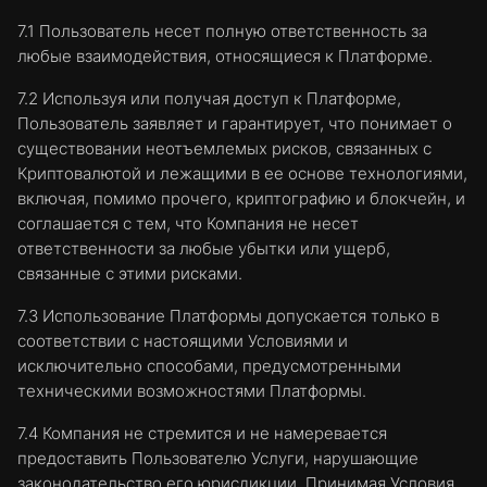
использование Платформы, Пользователь
подтверждает свое согласие на использование
7.1 Пользователь несет полную ответственность за
и размещение файлов cookie.
любые взаимодействия, относящиеся к Платформе.
3. Компания и поставщики услуг могут
7.2 Используя или получая доступ к Платформе,
использовать на Сайте различные типы файлов
Пользователь заявляет и гарантирует, что понимает о
cookie:
существовании неотъемлемых рисков, связанных с
Криптовалютой и лежащими в ее основе технологиями,
Строго необходимые файлы cookie.
включая, помимо прочего, криптографию и блокчейн, и
Файлы cookie данной категории
соглашается с тем, что Компания не несет
необходимы для того, чтобы дать вам
ответственности за любые убытки или ущерб,
возможность перемещаться по Сайту и
связанные с этими рисками.
использовать его функции, такие как
доступ к защищенным разделам
7.3 Использование Платформы допускается только в
Платформы.
соответствии с настоящими Условиями и
Файлы cookie для улучшения работы
исключительно способами, предусмотренными
Сайта.
Файлы cookie данной категории
техническими возможностями Платформы.
собирают информацию об использовании
7.4 Компания не стремится и не намеревается
Сайта посетителями, например о том,
предоставить Пользователю Услуги, нарушающие
какие страницы посетителями
законодательство его юрисдикции. Принимая Условия,