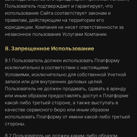
просматривают чаще всего, и получают ли
Пользователь подтверждает и гарантирует, что
посетители Сайта сообщения об ошибках
использование Сайта соответствует законам и
на веб-страницах. Эти файлы cookie не
правилам, действующим на территории его
собирают информацию, которая прямо
юрисдикции. Компания не несет ответственности за
идентифицирует посетителя. Вся
незаконное пользование Услугами Компании.
информация, собранная этими файлами
cookie, объединяется, в результате чего
8. Запрещенное Использование
она остается анонимной. Такая
информация используется только для
8.1 Пользователь должен использовать Платформу
улучшения работы Сайта. Файлы cookie
исключительно в соответствии с настоящими
категории 2 собирают информацию об
Условиями, исключительно для собственной Учетной
использовании Сайта только в интересах
записи или для внутренних деловых целей.
Пользователь не должен продавать, сдавать в аренду
оператора Сайта. Используя Сайт,
или иным образом предоставлять доступ к Платформе
Пользователь соглашается с тем, что
какой-либо третьей стороне, а также выступать в
Компания может размещать такие файлы
качестве сервисного бюро или иным образом
cookie на его устройстве.
использовать Платформу от имени какой-либо третьей
Функциональные файлы cookie.
Файлы
стороны.
cookie данной категории позволяют Сайту
запоминать выбранные Пользователем
8.2 Пользователь не должен каким-либо образом