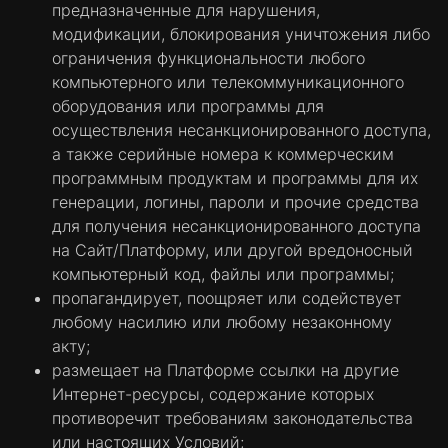
предназначенные для нарушения,
в том числе, чтобы:
модификации, блокирования уничтожения либо
системы компании могли однозначно
ограничения функциональности любого
идентифицировать Пользователя во время
компьютерного или телекоммуникационного
сеанса или во время входа на Платформу.
оборудования или программы для
Это позволяет Компании обрабатывать
осуществления несанкционированного доступа,
онлайн-транзакции Пользователя, заказы и
а также серийные номера к коммерческим
запросы и проверять его личность после
программным продуктам и программы для их
того, как Пользователь вошел в систему,
генерации, логины, пароли и прочие средства
при перемещении по Платформе.
для получения несанкционированного доступа
облегчить получение информации о
на Сайт/Платформу, или другой вредоносный
посещениях Пользователем Сайта;
компьютерный код, файлы или программы;
анализировать информацию о посещении
пропагандирует, поощряет или содействует
Пользователем страниц для
любому насилию или любому незаконному
совершенствования нашего Сайта;
акту;
предоставлять рекламу, сообщения и
размещает на Платформе ссылки на другие
контент, созданные Компанией и третьими
Интернет-ресурсы, содержание которых
лицами, на данном Сайте и сайтах других
противоречит требованиям законодательства
лиц, учитывая интересы Пользователя;
или настоящих Условий;