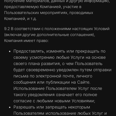
получение Материалов, данных и другую информацию,
как заставить браузер уведомлять о получении
предоставляемую Компанией, участие в
нового файла cookie или как вообще отключить
файлы cookie. Пользователи Платформы,
Пользовательских мероприятиях, проводимых
отключившие файлы cookie, не смогут
Компанией, и т.д.
просматривать определенные области
Платформы.
9.2 В соответствии с положениями настоящих Условий
(включая другие дополнительные соглашения),
Настройки файлов cookie могут отличаться в
Компания имеет право:
различных браузерах. По приведенным ниже
ссылкам Пользователь может найти
Предоставлять, изменять или прекращать по
дальнейшие инструкции относительного того,
своему усмотрению любые Услуги на основе
как отключить использование файлов cookie в
своего плана развития, о чем Пользователь
Вашем браузере, и/или как удалить файлы
будет своевременно уведомлен путем отправки
cookie:
письма по электронной почте, личного
Chrome:
сообщения или публикации на Сайте.
https://support.google.com/chrome/answer/95647
Использование Пользователем Услуг после
Internet Explorer:
такого уведомления означает его полное
https://support.microsoft.com/en-
согласие с любыми новыми Условиями;
us/help/17442/windows-internet-explorer-
Разрешать или запрещать некоторым
delete-manage-cookies
Пользователям использование любых Услуг и