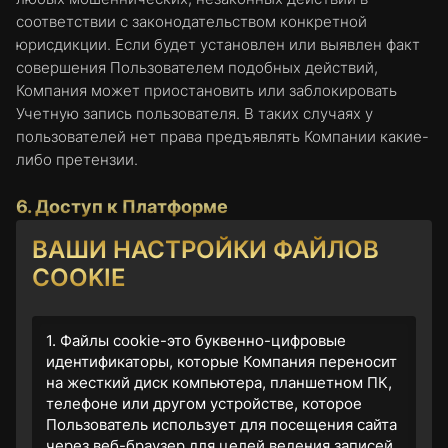
соответствии с законодательством конкретной
юрисдикции. Если будет установлен или выявлен факт
совершения Пользователем подобных действий,
Компания может приостановить или заблокировать
Учетную запись пользователя. В таких случаях у
пользователей нет права предъявлять Компании какие-
либо претензии.
6. Доступ к Платформе
ВАШИ НАСТРОЙКИ ФАЙЛОВ
6.1 Платформа предоставляет доступ к Личному
кабинету, который позволяет приобретать золотые
COOKIE
слитки с помощью Криптовалюты USDT и участвовать в
Партнерской программе с помощью Протокола смарт-
контракта в блокчейне TronLink.
1. Файлы cookie-это буквенно-цифровые
идентификаторы, которые Компания переносит
6.2 Все взаимодействия, связанные с Протоколом,
на жесткий диск компьютера, планшетном ПК,
выполняются вне прямого или косвенного контроля
телефоне или другом устройстве, которое
Компании. Компания не взаимодействует с
Пользователь использует для посещения сайта
через веб-браузер для целей ведения записей.
Криптовалютой на любом этапе взаимодействия