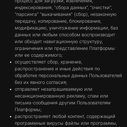
процесс для загрузки, извлечения,
также используются для ограничения
индексирования, “сбора данных”, “очистки”,
количества показов рекламы, и чтобы
“парсинга” “выкачивания” (сбор), незаконную
помочь Компании оценить эффективность
передачу, копирование, блокирование,
рекламной кампании. Они обычно
модификацию, уничтожение информации, баз
размещаются на устройстве Пользователя
данных или любым способом воспроизводит
сторонними рекламными сетями, но с
или обходит навигационную структуру,
разрешения Компании. Такие файлы cookie
ограничения или представление Платформы
запоминают посещение Пользователем
или ее содержимого;
нашего Сайта. Эта информация
осуществляет сбор, хранение,
используется совместно с другими
распространение и иные действия по
организациями, такими как сторонние
обработке персональных данных Пользователей
рекламодатели, и будет привязана к
без их явного согласия;
функциям Сайта, предоставляемым
отправляет незапрашиваемую или
другими организациями. Иными словами,
несанкционированную рекламу, спам или
файлы cookie данной категории собирают
письма-сообщения другим Пользователям
больше всего информации о
Платформы;
пользователях.
распространяет любой контент, содержащий
4. Компания и поставщики услуг могут
программные вирусы файлы или программы,
использовать файлы cookie в различных целях,