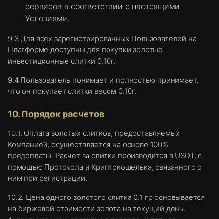
сервисов в соответствии с настоящими
Mozilla Firefox:
https://support.mozilla.org/en-US/kb/enable-
Условиями.
and-disable-cookies-website-preferences
9.3 Для всех зарегистрированных Пользователей на
Safari:
Платформе доступны для покупки золотые
https://www.apple.com/legal/privacy/en-
инвестиционные слитки 0.10г.
ww/cookies/
9.4 Пользователь понимает и полностью принимает,
Opera:
что он покупает слитки весом 0.10г.
https://www.opera.com/help/tutorials/security/privacy
Для получения более общей информации о
10. Порядок расчетов
файлах cookie, кликните здесь:
www.allaboutcookies.org
10.1. Оплата золотых слитков, предоставляемых
Компанией, осуществляется на основе 100%
предоплаты. Расчет за слитки производится в USDT, с
помощью Протокола и Криптокошелька, связанного с
ним при регистрации.
10.2. Цена одного золотого слитка 0.1 гр основывается
на биржевой стоимости золота на текущий день.