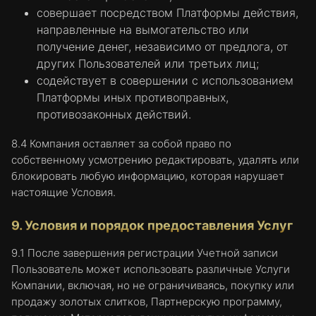
помогать Пользователю в получении
совершает посредством Платформы действия,
необходимой информации;
направленные на вымогательство или
определять количество посетителей и то,
получение денег, независимо от предлога, от
как они используют наш сайт для
других Пользователей или третьих лиц;
повышения эффективности сайта и для
содействует в совершении с использованием
наилучшего понимания интересов их
Платформы иных противоправных,
аудитории;
противозаконных действий.
отслеживания совокупной и
8.4 Компания оставляет за собой право по
статистической информации об активности
собственному усмотрению редактировать, удалять или
Пользователей.
блокировать любую информацию, которая нарушает
5. Отключение Файлов Cookie.
настоящие Условия.
Большинство веб-браузеров автоматически
9. Условия и порядок предоставления Услуг
принимают файлы cookie, но при желании
Пользователь может изменить параметры
9.1 После завершения регистрации Учетной записи
своего браузера, чтобы блокировать их в
Пользователь может использовать различные Услуги
будущем. Общие настройки большинства
Компании, включая, но не ограничиваясь, покупку или
браузеров расскажут, как запретить
продажу золотых слитков, Партнерскую программу,
компьютеру принимать новые файлы cookie,