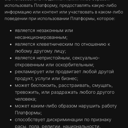
варианты ответов (например, имя
использовать Платформу, предоставлять какую-либо
Пользователя, язык или регион, в котором
информацию или контент или участвовать в каком-либо
он находится), и предоставлять
поведении при использовании Платформы, которое:
расширенные возможности в соответствии
является незаконным или
с индивидуальными предпочтениями или
несанкционированным;
потребностями. Например, Сайт может
является клеветническим по отношению к
предоставить Пользователю информацию
любому другому лицу;
об Услугах и продуктах, предлагаемых в
является непристойным, сексуально-
конкретном городе или регионе, сохранив
откровенным или оскорбительным;
в файле cookie регион, в котором
рекламирует или продвигает любой другой
Пользователь находится в данный момент.
продукт, услуги или бизнес;
Эти файлы cookie могут использоваться
может беспокоить, расстраивать, смущать,
для запоминания сделанных
тревожить, или раздражать любого другого
Пользователем изменений, касающихся
человека;
размера текста, используемых шрифтов, и
может каким-либо образом нарушить работу
других настраиваемых параметров веб-
Платформы;
страниц. Они могут также использоваться
способствует дискриминации по признаку
для предоставления запрашиваемых
расы, пола, религии, национальности,
Пользователем услуг, таких как просмотр